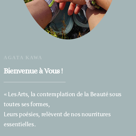
AGATA KAWA
Bienvenue à Vous
!
« Les Arts, la contemplation de la Beauté sous
toutes ses formes,
Leurs poésies, relèvent de nos nourritures
essentielles.