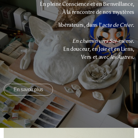
En pleine Conscience et en Bienveillance,
À la rencontre de nos mystères
libérateurs, dans l'
acte de Créer
.
En chemin vers Soi-même
.
En douceur, en Joie et en Liens,
Vers et avec
les Autres
.
En savoir plus