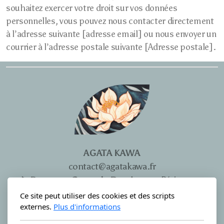
souhaitez exercer votre droit sur vos données
personnelles, vous pouvez nous contacter directement
à l’adresse suivante [adresse email] ou nous envoyer un
courrier à l’adresse postale suivante [Adresse postale].
AGATA KAWA
contact@agatakawa.fr
▶️
Pour mes Cours de Dessins
sur Périgueux,
passer
absolument
via le
Ce site peut utiliser des cookies et des scripts
FORMULAIRE de CONTACT
externes.
Plus d'informations
Merci.